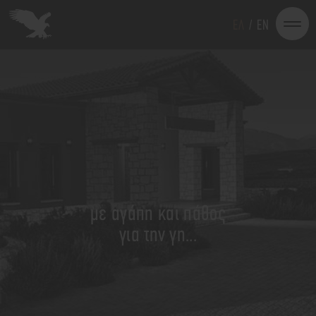
EΛ
/
EN
με αγάπη και πάθος
για την γη...