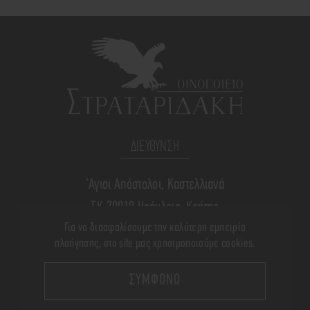
ΔΙΕΥΘΥΝΣΗ
'Αγιοι Απόστολοι, Καστελλιανά
Τ.Κ.70010 Ηράκλειο, Κρήτης
Για να διασφαλίσουμε την καλύτερη εμπειρία
πλοήγησης, στο site μας χρησιμοποιούμε cookies.
ΤΗΛΕΦΩΝΟ
ΣΥΜΦΩΝΩ
+(30) 28910 71340