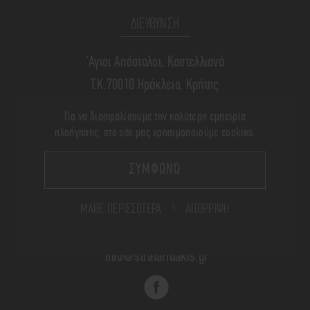
ΔΙΕΥΘΥΝΣΗ
'Αγιοι Απόστολοι, Καστελλιανά
Τ.Κ.70010 Ηράκλειο, Κρήτης
Για να διασφαλίσουμε την καλύτερη εμπειρία
ΤΗΛΕΦΩΝΟ
πλοήγησης, στο site μας χρησιμοποιούμε cookies.
+(30) 28910 71340
ΣΥΜΦΩΝΩ
ΜΆΘΕ ΠΕΡΙΣΣΌΤΕΡΑ
\
ΑΠΟΡΡΙΨΗ
Ε-MAIL
info@strataridakis.gr