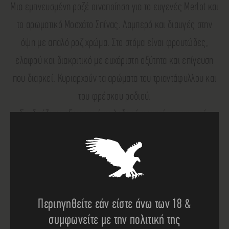
Μια εμπνευσμένη ροζέ οινοποίηση για το ευγενές Merlot και
το αρωματικό Μοσχάτο Σπίνας. Λαμπερό και διαυγές στην
όψη με απαλό ροζ χρώμα. Στο στόμα είναι φρουτώδες,
ελαφρύ και διακριτικό με ευχάριστη οξύτητα και επίγευση
που διαρκεί. Κυριαρχούν τα αρώματα του τριαντάφυλλου και
του φρέσκου ροδιού.
Συνδυάζεται εξαιρετικά με λαδερά φαγητά, κοκκινιστά,
ντολμαδάκια, κοτόπουλο γιουβέτσι, ψάρι πλακί.
o
o
Σερβίρεται σε θερμοκρασία 10
-14
C
Περιηγηθείτε εάν είστε άνω των 18 &
συμφωνείτε με την πολιτική της
Κατεβάστε το pdf
εδώ