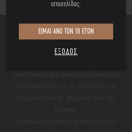
ιστοσελίδας.
ΕΙΜΑΙ ΑΝΩ ΤΩΝ 18 ΕΤΩΝ
το Merlot...
Το
Merlot
είναι παράφραση του merle, που στα
ΕΞΟΔΟΣ
γαλλικά σημαίνει μικρό μαυροπούλι. Η υπέροχη αυτή
γαλλική ποικιλία είναι αποτέλεσμα διασταύρωσης
του Cabernet Franc και της απειλούμενης με
εξαφάνιση ποικιλίας, Magdeleine Noire des
Charentes.
Τα σταφύλια του διακρίνονται από τις μεγάλες,