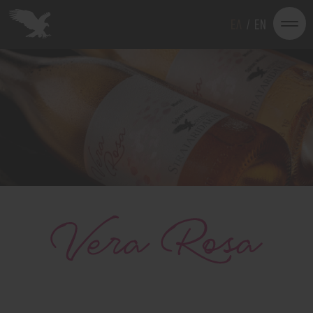
EΛ
/
EN