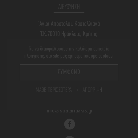
ΔΙΕΥΘΥΝΣΗ
'Αγιοι Απόστολοι, Καστελλιανά
Τ.Κ.70010 Ηράκλειο, Κρήτης
Για να διασφαλίσουμε την καλύτερη εμπειρία
ΤΗΛΕΦΩΝΟ
πλοήγησης, στο site μας χρησιμοποιούμε cookies.
+(30) 28910 71340
ΣΥΜΦΩΝΩ
ΜΆΘΕ ΠΕΡΙΣΣΌΤΕΡΑ
\
ΑΠΟΡΡΙΨΗ
Ε-MAIL
info@strataridakis.gr