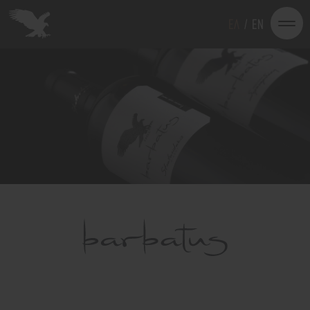
EΛ
/
EN