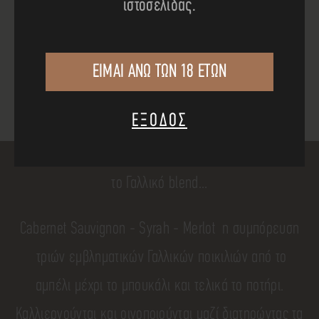
ιστοσελίδας.
ΕΙΜΑΙ ΑΝΩ ΤΩΝ 18 ΕΤΩΝ
Κατεβάστε το pdf
εδώ
ΕΞΟΔΟΣ
τo Γαλλικό blend...
Cabernet Sauvignon - Syrah - Merlot η συμπόρευση
τριών εμβληματικών Γαλλικών ποικιλιών από το
αμπέλι μέχρι το μπουκάλι και τελικά το ποτήρι.
Καλλιεργούνται και οινοποιούνται μαζί διατηρώντας τα